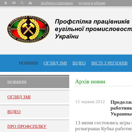
зробити стартовою
додати в обране
НОВИНИ
ОГЛЯД ЗМІ
ВІДЕО
ВІСТІ З РЕГІОНІВ
Архів новин
НОВИНИ
ОГЛЯД ЗМI
15 червня 2012
Продолжа
работни
ВIДЕО
Украины
13 июня состоялись игры 
ПРО ПРОФСПIЛКУ
розыгрыша Кубка работн