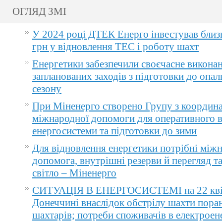
ОГЛЯД ЗМІ
У 2024 році ДТЕК Енерго інвестував близ
грн у відновлення ТЕС і роботу шахт
Енергетики забезпечили своєчасне викона
запланованих заходів з підготовки до опа
сезону
При Міненерго створено Групу з координа
міжнародної допомоги для оперативного 
енергосистеми та підготовки до зими
Для відновлення енергетики потрібні між
допомога, внутрішні резерви й перегляд т
світло – Міненерго
СИТУАЦІЯ В ЕНЕРГОСИСТЕМІ на 22 квіт
Донеччині внаслідок обстрілу шахти пора
шахтарів; потреби споживачів в електроене