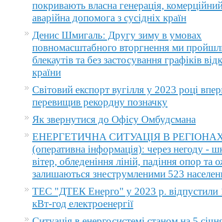
покривають власна генерація, комерційний
аварійна допомога з сусідніх країн
Денис Шмигаль: Другу зиму в умовах
повномасштабного вторгнення ми пройшл
блекаутів та без застосування графіків ві
країни
Світовий експорт вугілля у 2023 році впер
перевищив рекордну позначку
Як звернутися до Офісу Омбудсмана
ЕНЕРГЕТИЧНА СИТУАЦІЯ В РЕГІОНА
(оперативна інформація): через негоду - 
вітер, обледеніння ліній, падіння опор та 
залишаються знеструмленими 523 населен
ТЕС "ДТЕК Енерго" у 2023 р. відпустили 
кВт-год електроенергії
Ситуація в енергосистемі станом на 5 січн