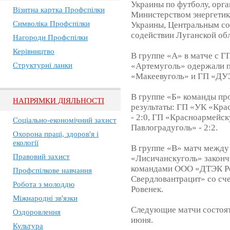
Украины по футболу, орг
Візитна картка Профспілки
Министерством энергети
Символіка Профспілки
Украины, Центральным с
содействии Луганской об
Нагороди Профспілки
Керівництво
В группе «А» в матче с 
Структурні ланки
«Артемуголь» одержали п
«Макеевуголь» и ГП «ДУЭ
В группе «Б» команды п
НАПРЯМКИ ДІЯЛЬНОСТІ
результаты: ГП «УК «Кра
- 2:0, ГП «Красноармейс
Соціально-економічний захист
Павлоградуголь» - 2:2.
Охорона праці, здоров'я і
екології
В группе «В» матч между
Правовий захист
«Лисичанскуголь» закончи
командами ООО «ДТЭК Р
Профспілкове навчання
Свердловантрацит» со сч
Робота з молоддю
Ровенек.
Міжнародні зв'язки
Следующие матчи состоят
Оздоровлення
июня.
Культура