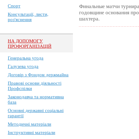
Спорт
Финальные матчи турнира
годовщине основания про
Консультації, листи,
шахтера.
роз'яснення
НА ДОПОМОГУ
ПРОФОРГАНІЗАЦІЙ
Генеральна угода
Галузева угода
Договір з Фондом держмайна
Правові основи діяльності
Профспілки
Законодавча та нормативна
база
Основні державні соціальні
гарантії
Методичні матеріали
Інструктивні матеріали