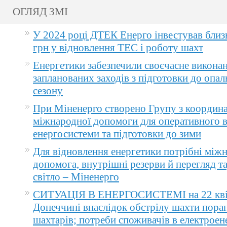
ОГЛЯД ЗМІ
У 2024 році ДТЕК Енерго інвестував близ
грн у відновлення ТЕС і роботу шахт
Енергетики забезпечили своєчасне викона
запланованих заходів з підготовки до опа
сезону
При Міненерго створено Групу з координа
міжнародної допомоги для оперативного 
енергосистеми та підготовки до зими
Для відновлення енергетики потрібні між
допомога, внутрішні резерви й перегляд т
світло – Міненерго
СИТУАЦІЯ В ЕНЕРГОСИСТЕМІ на 22 квіт
Донеччині внаслідок обстрілу шахти пора
шахтарів; потреби споживачів в електроене