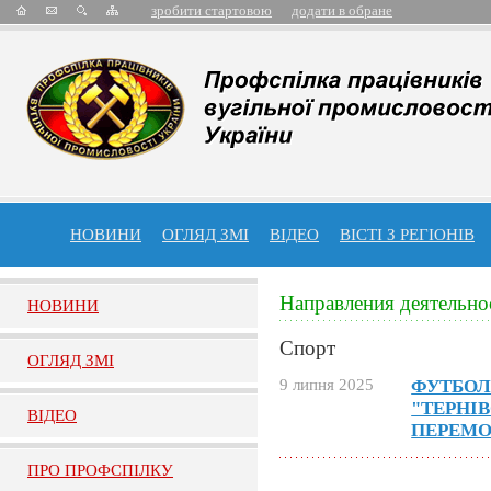
зробити стартовою
додати в обране
НОВИНИ
ОГЛЯД ЗМІ
ВІДЕО
ВІСТІ З РЕГІОНІВ
Направления деятельно
НОВИНИ
Спорт
ОГЛЯД ЗМI
9 липня 2025
ФУТБОЛ
"ТЕРНІ
ВIДЕО
ПЕРЕМО
ПРО ПРОФСПIЛКУ