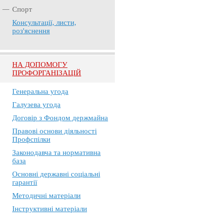
Спорт
Консультації, листи,
роз'яснення
НА ДОПОМОГУ
ПРОФОРГАНІЗАЦІЙ
Генеральна угода
Галузева угода
Договір з Фондом держмайна
Правові основи діяльності
Профспілки
Законодавча та нормативна
база
Основні державні соціальні
гарантії
Методичні матеріали
Інструктивні матеріали