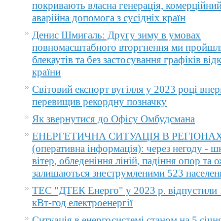
покривають власна генерація, комерційний
аварійна допомога з сусідніх країн
Денис Шмигаль: Другу зиму в умовах
повномасштабного вторгнення ми пройшл
блекаутів та без застосування графіків ві
країни
Світовий експорт вугілля у 2023 році впер
перевищив рекордну позначку
Як звернутися до Офісу Омбудсмана
ЕНЕРГЕТИЧНА СИТУАЦІЯ В РЕГІОНА
(оперативна інформація): через негоду - 
вітер, обледеніння ліній, падіння опор та 
залишаються знеструмленими 523 населен
ТЕС "ДТЕК Енерго" у 2023 р. відпустили 
кВт-год електроенергії
Ситуація в енергосистемі станом на 5 січн