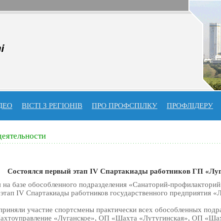
ДЕО
ВІСТІ З РЕГІОНІВ
ПРО ПРОФСПIЛКУ
ПРОФЛIДЕРУ
деятельности
Состоялся первый этап IV Спартакиады работников ГП «Лу
я на базе обособленного подразделения «Санаторий-профилактор
этап IV Спартакиады работников государственного предприятия «Л
приняли участие спортсмены практически всех обособленных подра
ахтоуправление «Луганское», ОП «Шахта «Лутугинская», ОП «Ша