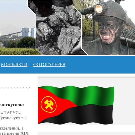
КОНФЛІКТИ
ФОТОГАЛЕРЕЯ
ганскуголь»
ий «ПАРУС»
уганскуголь».
зделений, а
хта имени XIX