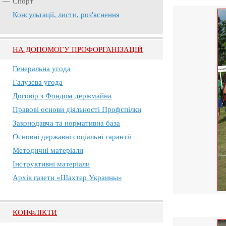
Спорт
Консультації, листи, роз'яснення
НА ДОПОМОГУ ПРОФОРГАНІЗАЦІЙ
Генеральна угода
Галузева угода
Договір з Фондом держмайна
Правові основи діяльності Профспілки
Законодавча та нормативна база
Основні державні соціальні гарантії
Методичні матеріали
Інструктивні матеріали
Архів газети «Шахтер Украины»
КОНФЛІКТИ