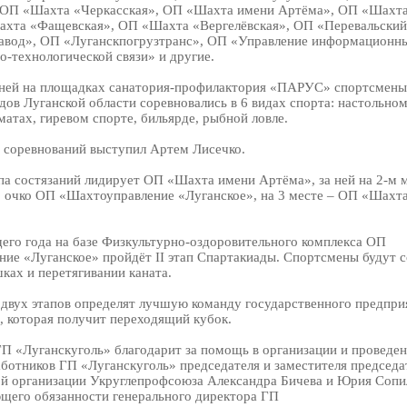
 ОП «Шахта «Черкасская», ОП «Шахта имени Артёма», ОП «Шахта
ахта «Фащевская», ОП «Шахта «Вергелёвская», ОП «Перевальский
авод», ОП «Луганскпогрузтранс», ОП «Управление информационны
о-технологической связи» и другие.
дней на площадках санатория-профилактория «ПАРУС» спортсмены
дов Луганской области соревновались в 6 видах спорта: настольном
матах, гиревом спорте, бильярде, рыбной ловле.
 соревнований выступил Артем Лисечко.
апа состязаний лидирует ОП «Шахта имени Артёма», за ней на 2-м м
1 очко ОП «Шахтоуправление «Луганское», на 3 месте – ОП «Шахт
щего года на базе Физкультурно-оздоровительного комплекса ОП
ие «Луганское» пройдёт II этап Спартакиады. Спортсмены будут с
ках и перетягивании каната.
 двух этапов определят лучшую команду государственного предпри
, которая получит переходящий кубок.
П «Луганскуголь» благодарит за помощь в организации и проведен
ботников ГП «Луганскуголь» председателя и заместителя председа
й организации Укруглепрофсоюза Александра Бичева и Юрия Сопил
щего обязанности генерального директора ГП