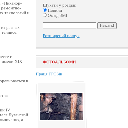
 «Никанор-
Шукати у розділі:
 ремонтно-
Новини
х технологий и
Огляд ЗМІ
 из разных
 теннисе,
Розширений пошук
есте с
а имени XIX
ФОТОАЛЬБОМИ
Праця ГРОЗів
оревноваться в
ятия
ии IV
теля Луганской
ьниченко, а