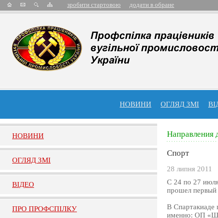
зробити стартовою
додати в обране
НОВИНИ
ОГЛЯД ЗМІ
ВІ
Направления 
НОВИНИ
Спорт
ОГЛЯД ЗМI
28 липня 2011
С 24 по 27 июл
ВIДЕО
прошел первый 
В Спартакиаде 
ПРО ПРОФСПIЛКУ
именно: ОП «Ш