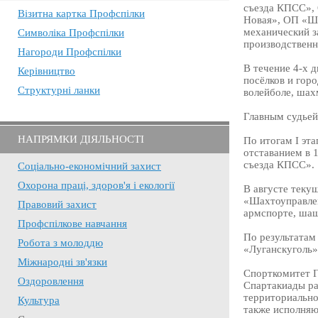
съезда КПСС»,
Візитна картка Профспілки
Новая», ОП «Ш
механический з
Символіка Профспілки
производственн
Нагороди Профспілки
В течение 4-х 
Керівництво
посёлков и горо
Структурні ланки
волейболе, шах
Главным судьей
НАПРЯМКИ ДІЯЛЬНОСТІ
По итогам I эт
отставанием в 
съезда КПСС».
Соціально-економічний захист
Охорона праці, здоров'я і екології
В августе теку
«Шахтоуправлен
Правовий захист
армспорте, шаш
Профспілкове навчання
По результатам
Робота з молоддю
«Луганскуголь»
Міжнародні зв'язки
Спорткомитет Г
Оздоровлення
Спартакиады ра
территориально
Культура
также исполняю