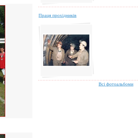
Праця прохідників
Всі фотоальбоми