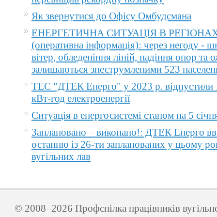
Як звернутися до Офісу Омбудсмана
ЕНЕРГЕТИЧНА СИТУАЦІЯ В РЕГІОНА
(оперативна інформація): через негоду - 
вітер, обледеніння ліній, падіння опор та 
залишаються знеструмленими 523 населен
ТЕС "ДТЕК Енерго" у 2023 р. відпустили 
кВт-год електроенергії
Ситуація в енергосистемі станом на 5 січн
Заплановано – виконано!: ДТЕК Енерго вв
останню із 26-ти запланованих у цьому ро
вугільних лав
© 2008–2026 Профспілка працівників вугільн