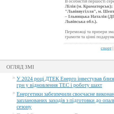
В особистій першості сер
Лілія (м. Краматорськ);
"Львіввугілля", м. Шепт
– Ільницька Наталія (Д
Львівська обл.).
Переможці та призери зма
грамоти та цінні подарун
спорт
|
ОГЛЯД ЗМІ
У 2024 році ДТЕК Енерго інвестував близ
грн у відновлення ТЕС і роботу шахт
Енергетики забезпечили своєчасне викона
запланованих заходів з підготовки до опа
сезону