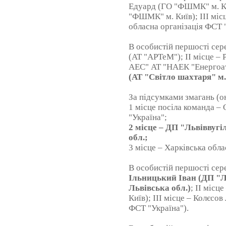
Едуард (ГО "ФШМК" м. Киї
"ФШМК" м. Київ); ІІІ міс
обласна організація ФСТ 
В особистій першості сер
(АТ "АРТеМ"); ІІ місце –
АЕС" АТ "НАЕК "Енергоа
(АТ "Світло шахтаря" м.
За підсумками змагань (о
1 місце посіла команда –
"Україна";
2 місце – ДП "Львіввуг
обл.;
3 місце – Харківська обла
В особистій першості сер
Ільницький Іван (ДП "Л
Львівська обл.)
; ІІ міс
Київ); ІІІ місце – Колєсо
ФСТ "Україна").