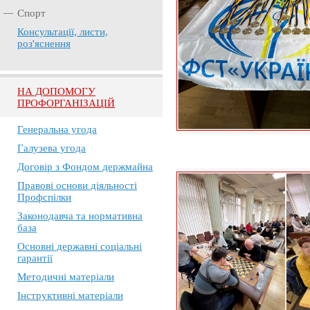
Спорт
Консультації, листи,
роз'яснення
НА ДОПОМОГУ
ПРОФОРГАНІЗАЦІЙ
Генеральна угода
Галузева угода
Договір з Фондом держмайна
Правові основи діяльності
Профспілки
Законодавча та нормативна
база
Основні державні соціальні
гарантії
Методичні матеріали
Інструктивні матеріали