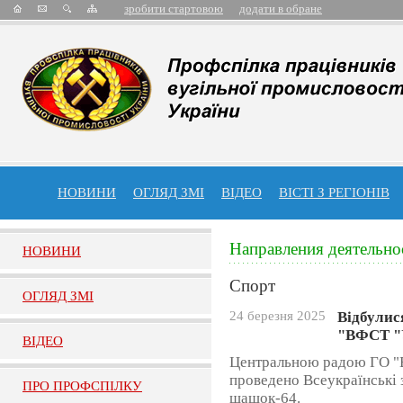
зробити стартовою
додати в обране
НОВИНИ
ОГЛЯД ЗМІ
ВІДЕО
ВІСТІ З РЕГІОНІВ
Направления деятельно
НОВИНИ
Спорт
ОГЛЯД ЗМI
24 березня 2025
Відбулис
"ВФСТ "
ВIДЕО
Центральною радою ГО "В
проведено Всеукраїнські 
ПРО ПРОФСПIЛКУ
шашок-64.