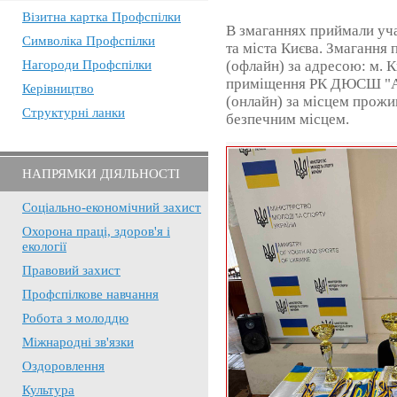
Візитна картка Профспілки
В змаганнях приймали уча
Символіка Профспілки
та міста Києва. Змагання
Нагороди Профспілки
(офлайн) за адресою: м. Ки
приміщення РК ДЮСШ "Ав
Керівництво
(онлайн) за місцем прожи
Структурні ланки
безпечним місцем.
НАПРЯМКИ ДІЯЛЬНОСТІ
Соціально-економічний захист
Охорона праці, здоров'я і
екології
Правовий захист
Профспілкове навчання
Робота з молоддю
Міжнародні зв'язки
Оздоровлення
Культура