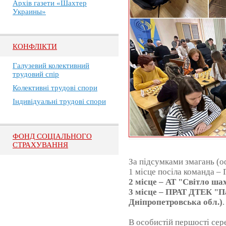
Архів газети «Шахтер
Украины»
КОНФЛІКТИ
Галузевий колективний
трудовий спір
Колективні трудові спори
Індивідуальні трудові спори
ФОНД СОЦІАЛЬНОГО
СТРАХУВАННЯ
За підсумками змагань (о
1 місце посіла команда –
2 місце – АТ "Світло шах
3 місце – ПРАТ ДТЕК "П
Дніпропетровська обл.)
.
В особистій першості сере