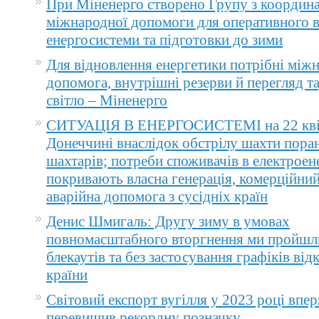
При Міненерго створено Групу з координа
міжнародної допомоги для оперативного 
енергосистеми та підготовки до зими
Для відновлення енергетики потрібні між
допомога, внутрішні резерви й перегляд т
світло – Міненерго
СИТУАЦІЯ В ЕНЕРГОСИСТЕМІ на 22 квіт
Донеччині внаслідок обстрілу шахти пора
шахтарів; потреби споживачів в електроене
покривають власна генерація, комерційний
аварійна допомога з сусідніх країн
Денис Шмигаль: Другу зиму в умовах
повномасштабного вторгнення ми пройшл
блекаутів та без застосування графіків ві
країни
Світовий експорт вугілля у 2023 році впер
перевищив рекордну позначку