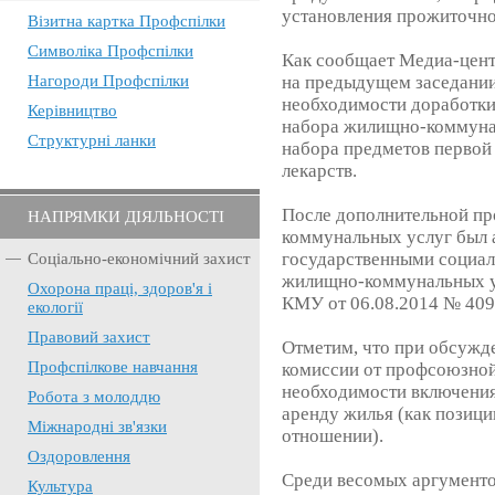
установления прожиточн
Візитна картка Профспілки
Символіка Профспілки
Как сообщает Медиа-цен
Нагороди Профспілки
на предыдущем заседании
необходимости доработк
Керівництво
набора жилищно-коммунал
Структурні ланки
набора предметов первой
лекарств.
После дополнительной п
НАПРЯМКИ ДІЯЛЬНОСТІ
коммунальных услуг был а
государственными социал
Соціально-економічний захист
жилищно-коммунальных у
Охорона праці, здоров'я і
КМУ от 06.08.2014 № 409 
екології
Правовий захист
Отметим, что при обсужд
Профспілкове навчання
комиссии от профсоюзной
необходимости включения 
Робота з молоддю
аренду жилья (как позиц
Міжнародні зв'язки
отношении).
Оздоровлення
Среди весомых аргументо
Культура