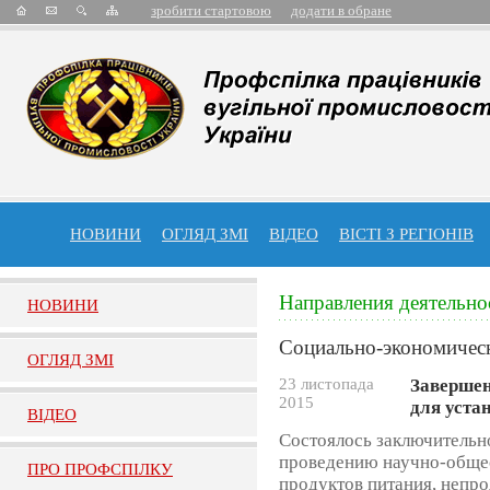
зробити стартовою
додати в обране
НОВИНИ
ОГЛЯД ЗМІ
ВІДЕО
ВІСТІ З РЕГІОНІВ
Направления деятельно
НОВИНИ
Социально-экономичес
ОГЛЯД ЗМI
23 листопада
Завершен
2015
для уста
ВIДЕО
Состоялось заключительн
проведению научно-обще
ПРО ПРОФСПIЛКУ
продуктов питания, непро