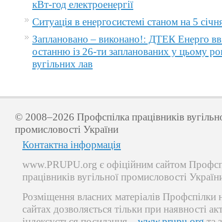
кВт-год електроенергії
Ситуація в енергосистемі станом на 5 січн
Заплановано – виконано!: ДТЕК Енерго вв
останню із 26-ти запланованих у цьому ро
вугільних лав
© 2008–2026 Профспілка працівників вугільн
промисловості України
Контактна інформація
www.PRUPU.org є офіційним сайтом Профсп
працівників вугільної промисловості Україн
Розміщення власних матеріалів Профспілки 
сайтах дозволяється тільки при наявності ак
індексується посилання –
www.prupu.org
та 