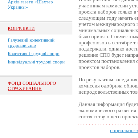
Архів газети «Шахтер
участникам комиссии уст
Украины»
проекта наборов только в 
следующем году начать е
учетом международного и
КОНФЛІКТИ
минимальных социальных 
было принято Совместным
Галузевий колективний
профсоюзов в сентябре т
трудовий спір
поддержали, однако дости
Колективні трудові спори
решение СПО будет направ
проектом постановления 
Індивідуальні трудові спори
проектов наборов.
По результатам заседания
ФОНД СОЦІАЛЬНОГО
комиссия одобрила обнов
СТРАХУВАННЯ
непродовольственных това
Данная информация будет
экономического развития 
соответствующего проект
социально-