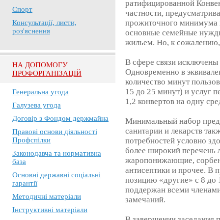
ратифицированной Конвен
Спорт
частности, предусматрива
прожиточного минимума 
Консультації, листи,
роз'яснення
основные семейные нужды
жильем. Но, к сожалению,
В сфере связи исключены 
НА ДОПОМОГУ
Одновременно в эквивале
ПРОФОРГАНІЗАЦІЙ
количество минут пользов
15 до 25 минут) и услуг п
Генеральна угода
1,2 конвертов на одну ср
Галузева угода
Договір з Фондом держмайна
Минимальный набор пред
санитарии и лекарств так
Правові основи діяльності
Профспілки
потребностей условно здо
более широкий перечень л
Законодавча та нормативна
жаропонижающие, сорбент
база
антисептики и прочее. В
Основні державні соціальні
позицию «другие» с 8 до 
гарантії
поддержан всеми членами
Методичні матеріали
замечаний.
Інструктивні матеріали
В завершении заседания 