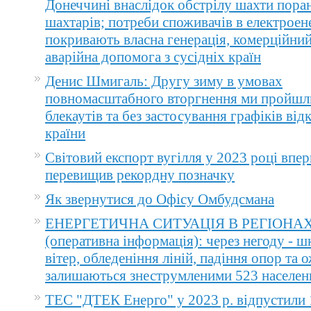
Донеччині внаслідок обстрілу шахти пора
шахтарів; потреби споживачів в електроене
покривають власна генерація, комерційний
аварійна допомога з сусідніх країн
Денис Шмигаль: Другу зиму в умовах
повномасштабного вторгнення ми пройшл
блекаутів та без застосування графіків ві
країни
Світовий експорт вугілля у 2023 році впер
перевищив рекордну позначку
Як звернутися до Офісу Омбудсмана
ЕНЕРГЕТИЧНА СИТУАЦІЯ В РЕГІОНА
(оперативна інформація): через негоду - 
вітер, обледеніння ліній, падіння опор та 
залишаються знеструмленими 523 населен
ТЕС "ДТЕК Енерго" у 2023 р. відпустили 