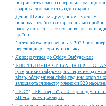
покривають власна генерація, комерційний
аварійна допомога з сусідніх країн
Денис Шмигаль: Другу зиму в умовах
повномасштабного вторгнення ми пройшл
блекаутів та без застосування графіків ві
країни
Світовий експорт вугілля у 2023 році впер
перевищив рекордну позначку
Як звернутися до Офісу Омбудсмана
ЕНЕРГЕТИЧНА СИТУАЦІЯ В РЕГІОНА
(оперативна інформація): через негоду - 
вітер, обледеніння ліній, падіння опор та 
залишаються знеструмленими 523 населен
ТЕС "ДТЕК Енерго" у 2023 р. відпустили 
кВт-год електроенергії
Ситуація в енергосистемі станом на 5 січн