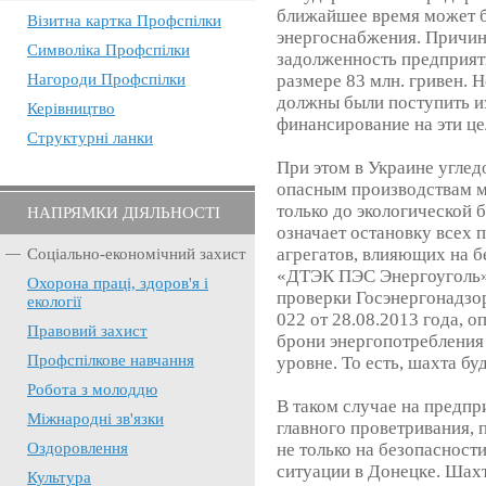
ближайшее время может б
Візитна картка Профспілки
энергоснабжения. Причин
Символіка Профспілки
задолженность предприяти
Нагороди Профспілки
размере 83 млн. гривен. Н
должны были поступить и
Керівництво
финансирование на эти цел
Структурні ланки
При этом в Украине угле
опасным производствам 
только до экологической 
НАПРЯМКИ ДІЯЛЬНОСТІ
означает остановку всех 
агрегатов, влияющих на 
Соціально-економічний захист
«ДТЭК ПЭС Энергоуголь»,
Охорона праці, здоров'я і
проверки Госэнергонадзо
екології
022 от 28.08.2013 года, 
Правовий захист
брони энергопотребления 
Профспілкове навчання
уровне. То есть, шахта б
Робота з молоддю
В таком случае на предпр
Міжнародні зв'язки
главного проветривания, 
Оздоровлення
не только на безопасности
ситуации в Донецке. Шахт
Культура