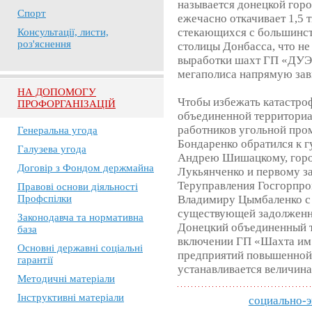
называется донецкой горо
Спорт
ежечасно откачивает 1,5 
стекающихся с большинс
Консультації, листи,
роз'яснення
столицы Донбасса, что не
выработки шахт ГП «ДУЭК
мегаполиса напрямую зав
НА ДОПОМОГУ
Чтобы избежать катастро
ПРОФОРГАНІЗАЦІЙ
объединенной территори
работников угольной пр
Генеральна угода
Бондаренко обратился к 
Галузева угода
Андрею Шишацкому, горо
Договір з Фондом держмайна
Лукьянченко и первому з
Теруправления Госгорпро
Правові основи діяльності
Профспілки
Владимиру Цымбаленко с
существующей задолженно
Законодавча та нормативна
Донецкий объединенный т
база
включении ГП «Шахта им.
Основні державні соціальні
предприятий повышенной 
гарантії
устанавливается величина
Методичні матеріали
Інструктивні матеріали
социально-