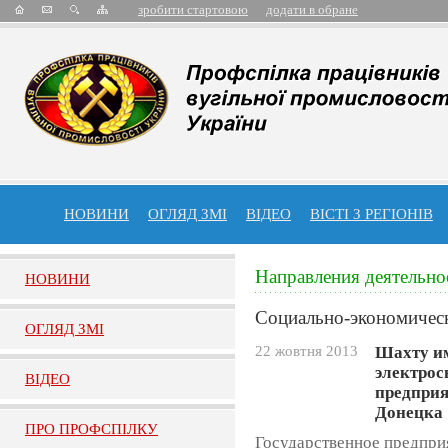
зробити стартовою
додати в обране
НОВИНИ
ОГЛЯД ЗМІ
ВІДЕО
ВІСТІ З РЕГІОНІВ
Направления деятельно
НОВИНИ
Социально-экономичес
ОГЛЯД ЗМI
22 жовтня 2013
Шахту им
электрос
ВIДЕО
предприя
Донецка
ПРО ПРОФСПIЛКУ
Государственное предпри