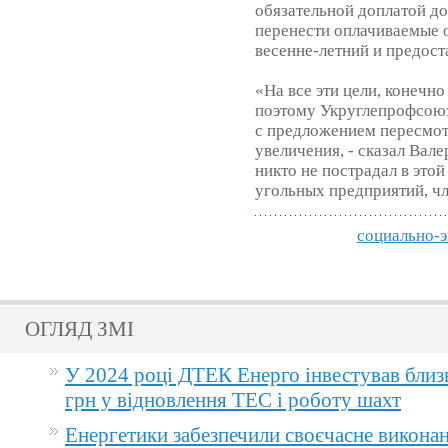
обязательной доплатой до
перенести оплачиваемые о
весенне-летний и предос
«На все эти цели, конечн
поэтому Укруглепрофсоюз
с предложением пересмот
увеличения, - сказал Вал
никто не пострадал в этой
угольных предприятий, ч
социально-
ОГЛЯД ЗМІ
У 2024 році ДТЕК Енерго інвестував близ
грн у відновлення ТЕС і роботу шахт
Енергетики забезпечили своєчасне викона