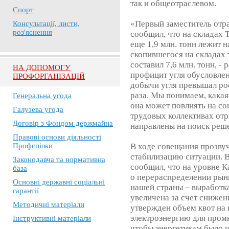
так и общеотраслевом.
Спорт
«Первый заместитель отр
Консультації, листи,
роз'яснення
сообщил, что на складах Т
еще 1,9 млн. тонн лежит 
скопившегося на складах 
составил 7,6 млн. тонн, -
НА ДОПОМОГУ
профицит угля обусловлен
ПРОФОРГАНІЗАЦІЙ
добычи угля превышал рос
раза. Мы понимаем, какая
Генеральна угода
она может повлиять на с
Галузева угода
трудовых коллективах отр
Договір з Фондом держмайна
направлены на поиск реш
Правові основи діяльності
Профспілки
В ходе совещания прозвуч
стабилизацию ситуации. 
Законодавча та нормативна
сообщил, что на уровне 
база
о перераспределении рын
Основні державні соціальні
нашей страны – выработка
гарантії
увеличена за счет снижен
Методичні матеріали
утвержден объем квот на 
электроэнергию для пром
Інструктивні матеріали
чтобы энергетикам было ч