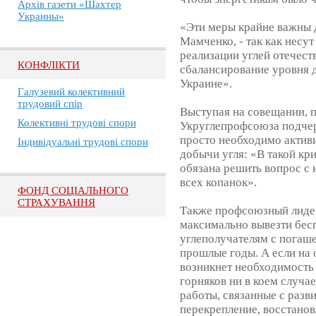
Архів газети «Шахтер
Украины»
«Эти меры крайне важны д
Мамченко, - так как несу
реализации углей отечест
КОНФЛІКТИ
сбалансирование уровня д
Украине».
Галузевий колективний
трудовий спір
Выступая на совещании, 
Колективні трудові спори
Укруглепрофсоюза подчер
просто необходимо актив
Індивідуальні трудові спори
добычи угля: «В такой кр
обязана решить вопрос с 
всех копанок».
ФОНД СОЦІАЛЬНОГО
СТРАХУВАННЯ
Также профсоюзный лидер
максимально вывезти бес
углеполучателям с погаш
прошлые годы. А если на
возникнет необходимость
горняков ни в коем случа
работы, связанные с разв
перекрепление, восстанов