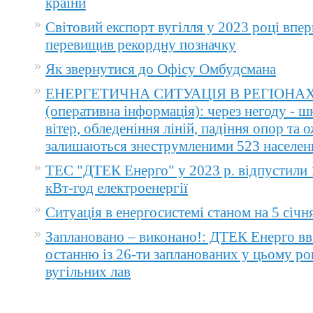
країни
Світовий експорт вугілля у 2023 році впер
перевищив рекордну позначку
Як звернутися до Офісу Омбудсмана
ЕНЕРГЕТИЧНА СИТУАЦІЯ В РЕГІОНА
(оперативна інформація): через негоду - 
вітер, обледеніння ліній, падіння опор та 
залишаються знеструмленими 523 населен
ТЕС "ДТЕК Енерго" у 2023 р. відпустили 
кВт-год електроенергії
Ситуація в енергосистемі станом на 5 січн
Заплановано – виконано!: ДТЕК Енерго вв
останню із 26-ти запланованих у цьому ро
вугільних лав