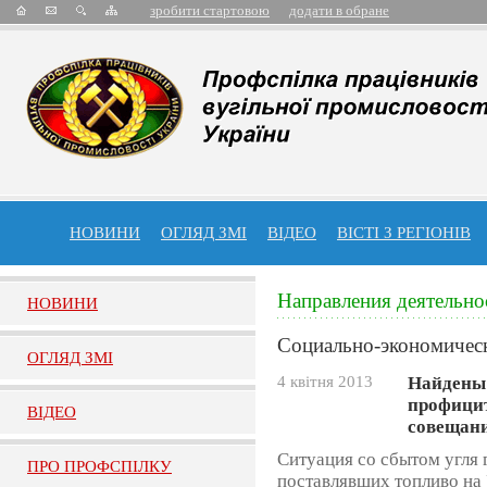
зробити стартовою
додати в обране
НОВИНИ
ОГЛЯД ЗМІ
ВІДЕО
ВІСТІ З РЕГІОНІВ
Направления деятельно
НОВИНИ
Социально-экономичес
ОГЛЯД ЗМI
4 квітня 2013
Найдены 
профицит
ВIДЕО
совещани
Ситуация со сбытом угля 
ПРО ПРОФСПIЛКУ
поставлявших топливо на