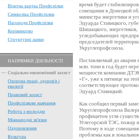
время будет стабилизиров
Візитна картка Профспілки
совещании в Донецкой об
Символіка Профспілки
министра энергетики и у
Нагороди Профспілки
Эдуарда Ставицкого, губ
Шишацкого, энергетиков,
Керівництво
угледобывающих предприя
Структурні ланки
председателей территори
Укруглепрофсоюза.
Поставляемый до аварии 
НАПРЯМКИ ДІЯЛЬНОСТІ
млн. тонн в год будет пе
мощности компании ДТЭК,
Соціально-економічний захист
«Г», уже к пятнице на эт
Охорона праці, здоров'я і
соответствующее протоко
екології
Эдуард Ставицкий.
Правовий захист
Профспілкове навчання
Как сообщил первый заме
Укруглепрофсоюза Валер
Робота з молоддю
профицитом угля существо
Міжнародні зв'язки
Углегорской ТЭС, пожар н
Оздоровлення
Поэтому в ходе совещани
проблемы как в локальном
Культура