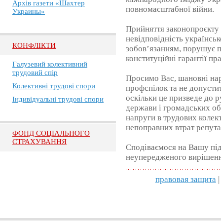
Архів газети «Шахтер
повномасштабної війни.
Украины»
Прийняття законопроєкту
невідповідність українсь
КОНФЛІКТИ
зобов’язанням, порушує 
конституційні гарантії пра
Галузевий колективний
трудовий спір
Просимо Вас, шановні нар
Колективні трудові спори
профспілок та не допусти
оскільки це призведе до 
Індивідуальні трудові спори
держави і громадських об
напруги в трудових колект
непоправних втрат репута
ФОНД СОЦІАЛЬНОГО
СТРАХУВАННЯ
Сподіваємося на Вашу під
неупередженого вирішенн
правовая защита
|