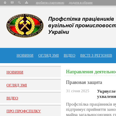
зробити стартовою
додати в обране
НОВИНИ
ОГЛЯД ЗМІ
ВІДЕО
ВІСТІ З РЕГІОНІВ
Направления деятельно
НОВИНИ
Правовая защита
ОГЛЯД ЗМI
31 січня 2025
Укрвугле
ухваленн
ВIДЕО
Профспілка працівників в
підтримує прийняття зан
ПРО ПРОФСПIЛКУ
майна загальносоюзних гр