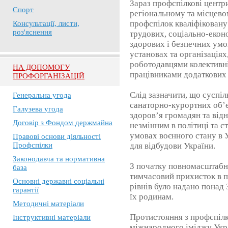
Зараз профспілкові центр
Спорт
регіональному та місцево
профспілок кваліфіковану
Консультації, листи,
роз'яснення
трудових, соціально-еконо
здорових і безпечних умов
установах та організаціях
роботодавцями колективні
НА ДОПОМОГУ
працівниками додаткових 
ПРОФОРГАНІЗАЦІЙ
Слід зазначити, що суспіл
Генеральна угода
санаторно-курортних об’є
Галузева угода
здоров’я громадян та відн
Договір з Фондом держмайна
незмінним в політиці та с
умовах воєнного стану в У
Правові основи діяльності
Профспілки
для відбудови України.
Законодавча та нормативна
З початку повномасштабн
база
тимчасовий прихисток в 
Основні державні соціальні
рівнів було надано понад
гарантії
їх родинам.
Методичні матеріали
Протистояння з профспіл
Інструктивні матеріали
міжнародного іміджу Укр