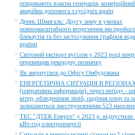
покривають власна генерація, комерційний
аварійна допомога з сусідніх країн
Денис Шмигаль: Другу зиму в умовах
повномасштабного вторгнення ми пройшл
блекаутів та без застосування графіків ві
країни
Світовий експорт вугілля у 2023 році впер
перевищив рекордну позначку
Як звернутися до Офісу Омбудсмана
ЕНЕРГЕТИЧНА СИТУАЦІЯ В РЕГІОНА
(оперативна інформація): через негоду - 
вітер, обледеніння ліній, падіння опор та 
залишаються знеструмленими 523 населен
ТЕС "ДТЕК Енерго" у 2023 р. відпустили 
кВт-год електроенергії
Ситуація в енергосистемі станом на 5 січн