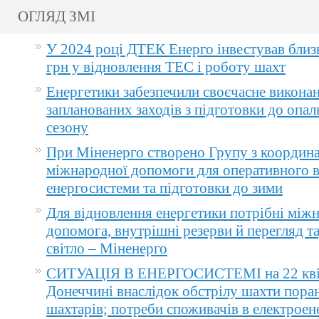
ОГЛЯД ЗМІ
У 2024 році ДТЕК Енерго інвестував близ
грн у відновлення ТЕС і роботу шахт
Енергетики забезпечили своєчасне викона
запланованих заходів з підготовки до опа
сезону
При Міненерго створено Групу з координа
міжнародної допомоги для оперативного 
енергосистеми та підготовки до зими
Для відновлення енергетики потрібні між
допомога, внутрішні резерви й перегляд т
світло – Міненерго
СИТУАЦІЯ В ЕНЕРГОСИСТЕМІ на 22 квіт
Донеччині внаслідок обстрілу шахти пора
шахтарів; потреби споживачів в електроене