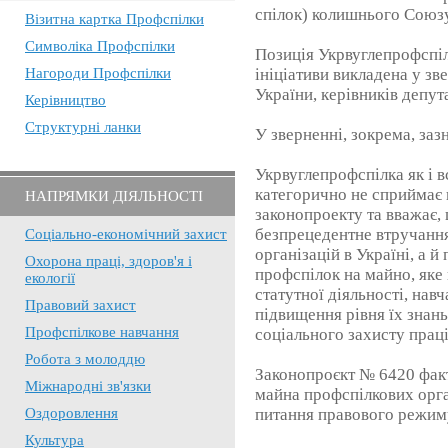
спілок) колишнього Союз
Візитна картка Профспілки
Символіка Профспілки
Позиція Укрвуглепрофспіл
Нагороди Профспілки
ініціативи викладена у зв
України, керівників депут
Керівництво
Структурні ланки
У зверненні, зокрема, заз
Укрвуглепрофспілка як і в
категорично не сприймає 
НАПРЯМКИ ДІЯЛЬНОСТІ
законопроекту та вважає, 
безпрецедентне втручання
Соціально-економічний захист
організацій в Україні, а й
Охорона праці, здоров'я і
профспілок на майно, яке
екології
статутної діяльності, нав
Правовий захист
підвищення рівня їх знан
Профспілкове навчання
соціального захисту праці
Робота з молоддю
Законопроєкт № 6420 фак
Міжнародні зв'язки
майна профспілкових орга
Оздоровлення
питання правового режим
Культура