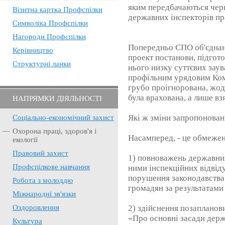
яким передбачаються чер
Візитна картка Профспілки
державних інспекторів пр
Символіка Профспілки
Нагороди Профспілки
Попередньо СПО об'єднан
Керівництво
проект постанови, підгото
Структурні ланки
нього низку суттєвих заув
профільним урядовим Ком
грубо проігнорована, жод
була врахована, а лише взя
НАПРЯМКИ ДІЯЛЬНОСТІ
Які ж зміни запропонова
Соціально-економічний захист
Охорона праці, здоров'я і
Насамперед, - це обмеже
екології
Правовий захист
1) повноважень державних
Профспілкове навчання
ними інспекційних відвід
порушення законодавства п
Робота з молоддю
громадян за результатами
Міжнародні зв'язки
Оздоровлення
2) здійснення позапланов
«Про основні засади держ
Культура