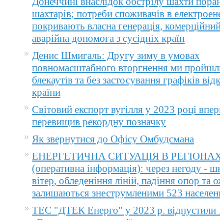
Донеччині внаслідок обстрілу шахти пора
шахтарів; потреби споживачів в електроене
покривають власна генерація, комерційний
аварійна допомога з сусідніх країн
Денис Шмигаль: Другу зиму в умовах
повномасштабного вторгнення ми пройшл
блекаутів та без застосування графіків ві
країни
Світовий експорт вугілля у 2023 році впер
перевищив рекордну позначку
Як звернутися до Офісу Омбудсмана
ЕНЕРГЕТИЧНА СИТУАЦІЯ В РЕГІОНА
(оперативна інформація): через негоду - 
вітер, обледеніння ліній, падіння опор та 
залишаються знеструмленими 523 населен
ТЕС "ДТЕК Енерго" у 2023 р. відпустили 