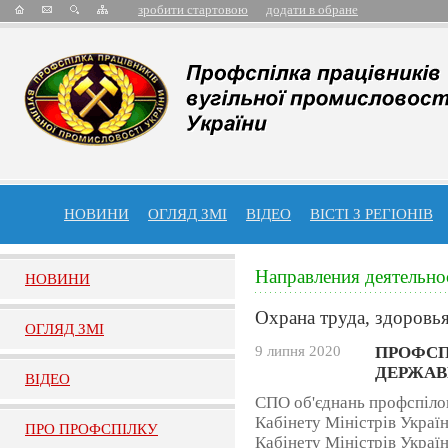
зробити стартовою
додати в обране
НОВИНИ
ОГЛЯД ЗМІ
ВІДЕО
ВІСТІ З РЕГІОНІВ
Направления деятельно
НОВИНИ
Охрана труда, здоровья
ОГЛЯД ЗМI
9 липня 2020
ПРОФСП
ДЕРЖАВ
ВIДЕО
СПО об'єднань профспіло
Кабінету Міністрів Україн
ПРО ПРОФСПIЛКУ
Кабінету Міністрів Україн