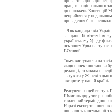
провести відповідні рефо
праці та національного за
до положень Конвенцій М
неприйняття у подальшом
проведення безперешкодн
- Я як кандидат від Украї
засіданні Комітету і можу
українському Уряду факти
ось знову Уряд наступає на
Г.Осовий.
Тому, виступаючи на засід
якщо проект постанови бу
редакції, то можна перед
звітувати у Женеві з цьог
авторитету нашій країні.
Реагуючи на цей виступ, 
Шмигаль доручив розроб
триденний термін доопра
Наразі експерти і повнов
проводять консультації з