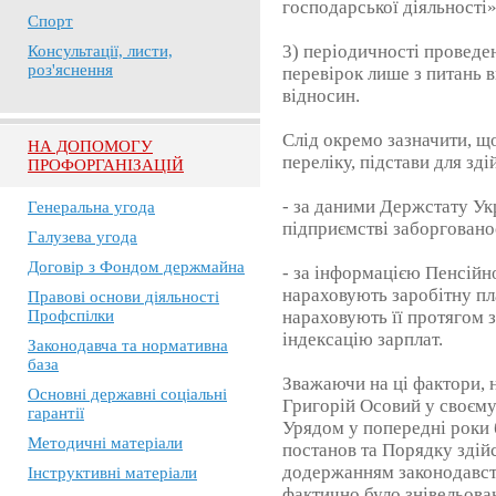
господарської діяльності»
Спорт
3) періодичності проведе
Консультації, листи,
роз'яснення
перевірок лише з питань
відносин.
Слід окремо зазначити, щ
НА ДОПОМОГУ
переліку, підстави для зд
ПРОФОРГАНІЗАЦІЙ
- за даними Держстату Ук
Генеральна угода
підприємстві заборгованос
Галузева угода
Договір з Фондом держмайна
- за інформацією Пенсійн
нараховують заробітну пл
Правові основи діяльності
Профспілки
нараховують її протягом з
індексацію зарплат.
Законодавча та нормативна
база
Зважаючи на ці фактори, 
Основні державні соціальні
Григорій Осовий у своєму
гарантії
Урядом у попередні роки 
Методичні матеріали
постанов та Порядку здій
додержанням законодавств
Інструктивні матеріали
фактично було знівельова