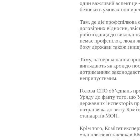
один важливий аспект це 
безпеки в умовах поширен
Там, де діє профспілкова 
договірних відносин, звіс
роботодавця до виконання
немає профспілок, люди л
боку держави також знищу
Тому, на переконання про
виглядають як крок до по
дотриманням законодавств
неприпустимим.
Голова СПО об’єднань пр
Уряду до факту того, що 
державних інспекторів пра
потрапляла до звіту Коміт
стандартів МОП.
Крім того, Комітет експе
«наполегливо закликав КМ