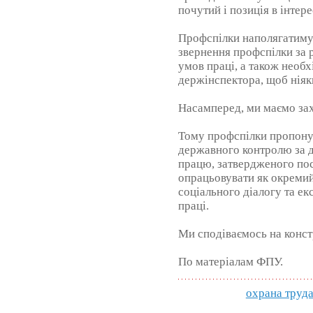
почутий і позиція в інтер
Профспілки наполягатимут
звернення профспілки за
умов праці, а також необ
держінспектора, щоб ніяк
Насамперед, ми маємо за
Тому профспілки пропону
державного контролю за 
працю, затвердженого по
опрацьовувати як окремий
соціального діалогу та е
праці.
Ми сподіваємось на конс
По матеріалам ФПУ.
охрана труда