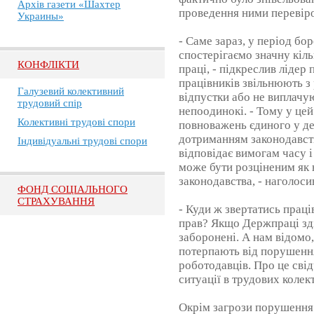
Архів газети «Шахтер
проведення ними перевіро
Украины»
- Саме зараз, у період бо
спостерігаємо значну кіл
КОНФЛІКТИ
праці, - підкреслив лідер
працівників звільнюють з
Галузевий колективний
відпустки або не виплачую
трудовий спір
непоодинокі. - Тому у це
Колективні трудові спори
повноважень єдиного у де
дотриманням законодавств
Індивідуальні трудові спори
відповідає вимогам часу і
може бути розціненим як
законодавства, - наголос
ФОНД СОЦІАЛЬНОГО
СТРАХУВАННЯ
- Куди ж звертатись прац
прав? Якщо Держпраці зд
заборонені. А нам відомо,
потерпають від порушення
роботодавців. Про це сві
ситуації в трудових колек
Окрім загрози порушення 