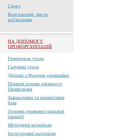
Спорт
Консультації, листи,
роз'яснення
НА ДОПОМОГУ
ПРОФОРГАНІЗАЦІЙ
Генеральна угода
Галузева угода
Договір з Фондом держмайна
Правові основи діяльності
Профспілки
Законодавча та нормативна
база
Основні державні соціальні
гарантії
Методичні матеріали
Інструктивні матеріали