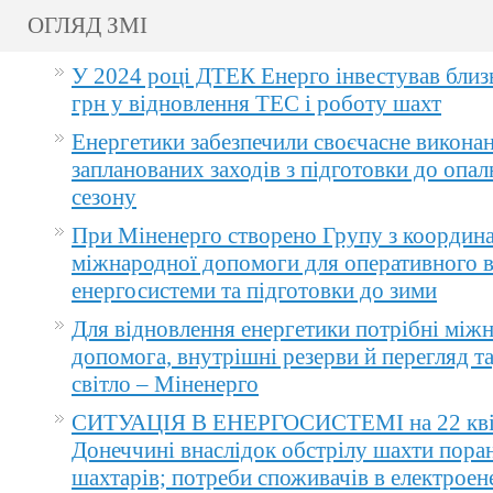
ОГЛЯД ЗМІ
У 2024 році ДТЕК Енерго інвестував близ
грн у відновлення ТЕС і роботу шахт
Енергетики забезпечили своєчасне викона
запланованих заходів з підготовки до опа
сезону
При Міненерго створено Групу з координа
міжнародної допомоги для оперативного 
енергосистеми та підготовки до зими
Для відновлення енергетики потрібні між
допомога, внутрішні резерви й перегляд т
світло – Міненерго
СИТУАЦІЯ В ЕНЕРГОСИСТЕМІ на 22 квіт
Донеччині внаслідок обстрілу шахти пора
шахтарів; потреби споживачів в електроене