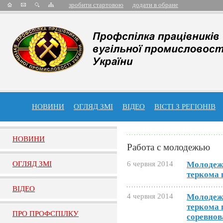
зробити стартовою
додати в обране
НОВИНИ
ОГЛЯД ЗМІ
ВІДЕО
ВІСТІ З РЕГІОНІВ
НОВИНИ
Работа с молодежью
ОГЛЯД ЗМI
6 червня 2014
Молодеж
теркома 
ВIДЕО
4 червня 2014
Молодеж
теркома 
ПРО ПРОФСПIЛКУ
соревнов