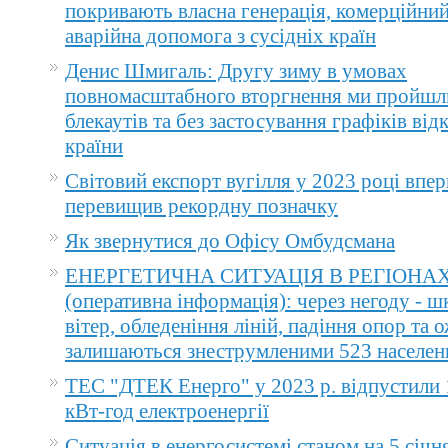
покривають власна генерація, комерційний
аварійна допомога з сусідніх країн
Денис Шмигаль: Другу зиму в умовах
повномасштабного вторгнення ми пройшл
блекаутів та без застосування графіків ві
країни
Світовий експорт вугілля у 2023 році впер
перевищив рекордну позначку
Як звернутися до Офісу Омбудсмана
ЕНЕРГЕТИЧНА СИТУАЦІЯ В РЕГІОНА
(оперативна інформація): через негоду - 
вітер, обледеніння ліній, падіння опор та 
залишаються знеструмленими 523 населен
ТЕС "ДТЕК Енерго" у 2023 р. відпустили 
кВт-год електроенергії
Ситуація в енергосистемі станом на 5 січн