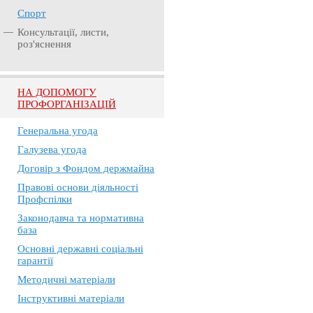
Спорт
Консультації, листи,
роз'яснення
НА ДОПОМОГУ
ПРОФОРГАНІЗАЦІЙ
Генеральна угода
Галузева угода
Договір з Фондом держмайна
Правові основи діяльності
Профспілки
Законодавча та нормативна
база
Основні державні соціальні
гарантії
Методичні матеріали
Інструктивні матеріали