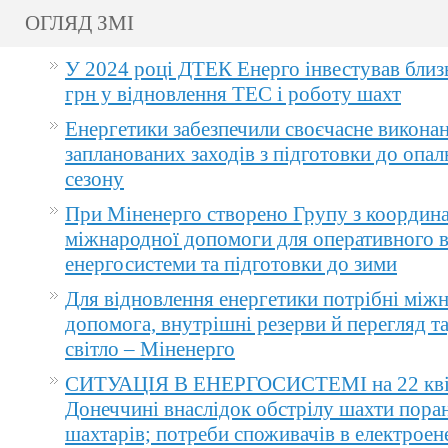
ОГЛЯД ЗМІ
У 2024 році ДТЕК Енерго інвестував близ
грн у відновлення ТЕС і роботу шахт
Енергетики забезпечили своєчасне викона
запланованих заходів з підготовки до опа
сезону
При Міненерго створено Групу з координа
міжнародної допомоги для оперативного 
енергосистеми та підготовки до зими
Для відновлення енергетики потрібні між
допомога, внутрішні резерви й перегляд т
світло – Міненерго
СИТУАЦІЯ В ЕНЕРГОСИСТЕМІ на 22 квіт
Донеччині внаслідок обстрілу шахти пора
шахтарів; потреби споживачів в електроене