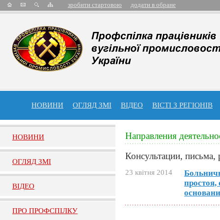
зробити стартовою
додати в обране
НОВИНИ
ОГЛЯД ЗМІ
ВІДЕО
ВІСТІ З РЕГІОНІВ
Направления деятельно
НОВИНИ
Консультации, письма, 
ОГЛЯД ЗМI
23 квітня 2014
Больничн
простоя,
ВIДЕО
основан
ПРО ПРОФСПIЛКУ