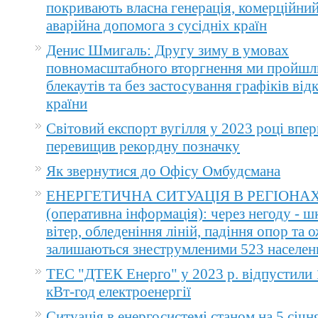
покривають власна генерація, комерційний
аварійна допомога з сусідніх країн
Денис Шмигаль: Другу зиму в умовах
повномасштабного вторгнення ми пройшл
блекаутів та без застосування графіків ві
країни
Світовий експорт вугілля у 2023 році впер
перевищив рекордну позначку
Як звернутися до Офісу Омбудсмана
ЕНЕРГЕТИЧНА СИТУАЦІЯ В РЕГІОНА
(оперативна інформація): через негоду - 
вітер, обледеніння ліній, падіння опор та 
залишаються знеструмленими 523 населен
ТЕС "ДТЕК Енерго" у 2023 р. відпустили 
кВт-год електроенергії
Ситуація в енергосистемі станом на 5 січн