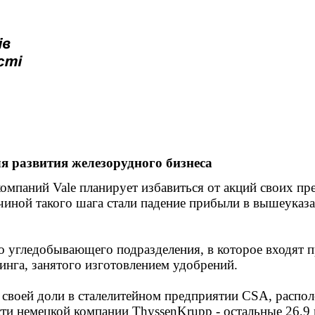
ля развития железорудного бизнеса
аний Vale планирует избавиться от акций своих пре
чиной такого шага стали падение прибыли в вышеуказ
го угледобывающего подразделения, в которое входят
инга, занятого изготовлением удобрений.
 своей доли в сталелитейном предприятии CSA, распо
сти немецкой компании ThyssenKrupp - остальные 26,9 