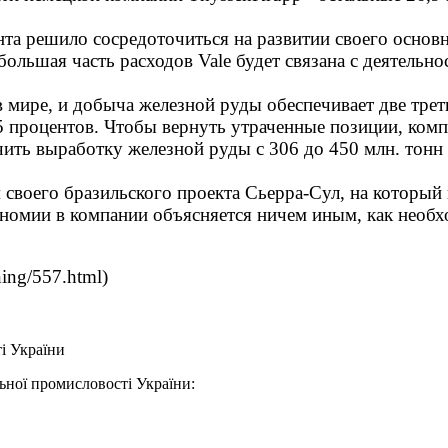
та решило сосредоточиться на развитии своего основн
большая часть расходов Vale будет связана с деятель
 мире, и добыча железной руды обеспечивает две трети
5 процентов. Чтобы вернуть утраченные позиции, ком
ить выработку железной руды с 306 до 450 млн. тонн 
 своего бразильского проекта Сьерра-Сул, на который в
номии в компании объясняется ничем иным, как необ
ning/557.html)
і України
ьної промисловості України: