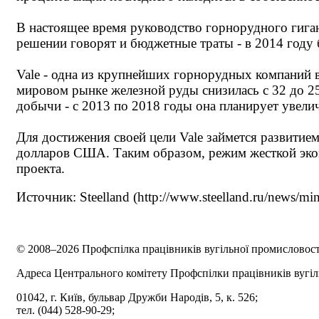
В настоящее время руководство горнорудного гиган
решении говорят и бюджетные траты - в 2014 году 
Vale - одна из крупнейших горнорудных компаний в
мировом рынке железной руды снизилась с 32 до 2
добычи - с 2013 по 2018 годы она планирует увелич
Для достижения своей цели Vale займется развитием
долларов США. Таким образом, режим жесткой эко
проекта.
Источник: Steelland (http://www.steelland.ru/news/mi
© 2008–2026 Профспілка працівників вугільної промисловост
Адреса Центрального комітету Профспілки працівників вугіл
01042, г. Київ, бульвар Дружби Народів, 5, к. 526;
тел. (044) 528-90-29;