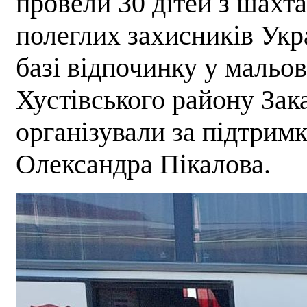
провели 30 дітей з шахт
полеглих захисників Укра
базі відпочинку у мальо
Хустівського району Зака
організували за підтрим
Олександра Пікалова.