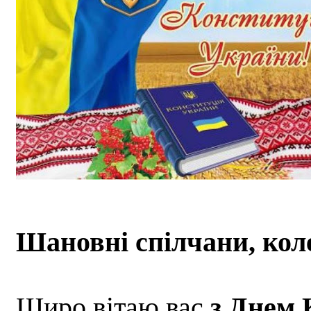
Шановні спілчани, коле
Щиро вітаю вас
з Днем 